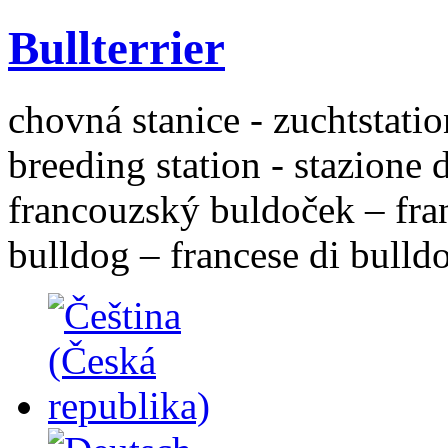
Bullterrier
chovná stanice - zuchtstatio
breeding station - stazione 
francouzský buldoček – fra
bulldog – francese di bulld