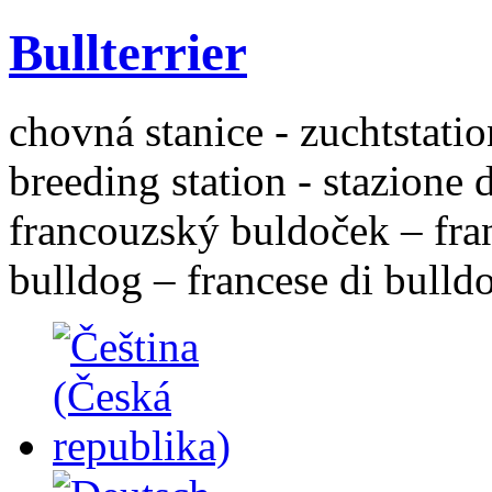
Bullterrier
chovná stanice - zuchtstatio
breeding station - stazione 
francouzský buldoček – fra
bulldog – francese di bulld