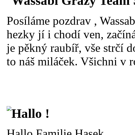
Wassabi Grazy Team 
Posíláme pozdrav , Wassabi
hezky jí i chodí ven, začín
je pěkný raubíř, vše strčí 
to náš miláček. Všichni v r
Hallo !
Hallo Familie Hasek,