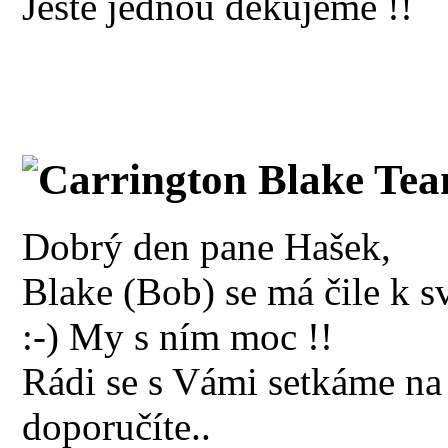
Ještě jednou děkujeme !!
Carrington Blake Tea
Dobrý den pane Hašek,
Blake (Bob) se má čile k sv
:-) My s ním moc !!
Rádi se s Vámi setkáme na
doporučíte..