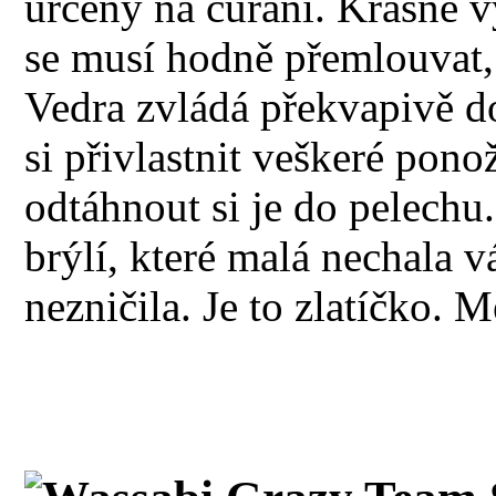
určený na čůrání. Krásně v
se musí hodně přemlouvat, 
Vedra zvládá překvapivě do
si přivlastnit veškeré pono
odtáhnout si je do pelech
brýlí, které malá nechala v
nezničila. Je to zlatíčko. 