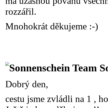
má úžasnou povahu všechno
rozzářil.
Mnohokrát děkujeme :-)
Sonnenschein Team So
Dobrý den,
cestu jsme zvládli na 1 , h