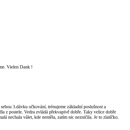
eme. Vielen Dank !
za sebou 3.dávku očkování, trénujeme základní poslušnost a
la z postele. Vedra zvládá překvapivě dobře. Taky velice dobře
lá nechala válet, kde neměla, zatím nic nezničila. Je to zlatíčko.