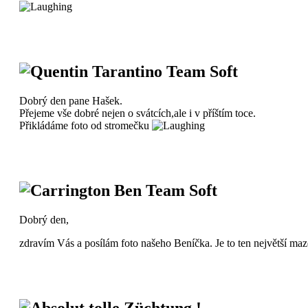
Quentin Tarantino Team Soft
Dobrý den pane Hašek.
Přejeme vše dobré nejen o svátcích,ale i v příštím toce.
Přikládáme foto od stromečku
Carrington Ben Team Soft
Dobrý den,
zdravím Vás a posílám foto našeho Beníčka. Je to ten největší maze
Absolut tolle Züchtung !