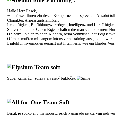
Hallo Herr Hasek,
wir müssen Ihnen ein riesen Kompliment aussprechen. Absolut tol
Charakter, Anpassungsfähigkeit,
Lebhaftigkeit, Einfühlungsvermögen, Intelligenz und Lernfähigkeit a
Sie verbindet alle Guten Eigenschaften die man sich bei einem Hund 
Ob beim Spielen mit den Kindern, beim Schmusen, der Folgsamkeit
Oftmals mußten mit langem intensivem Training ausgebildet werd
Einfühlungsvermögen gepaart mit Intelligenz, wie ein blindes Vers
Elysium Team soft
Super kamarád , zdravý a veselý buldoček
All for One Team Soft
Baxik je spokojený,má spoustu psích kamarádů se kterými řádí ve