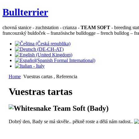
Bullterrier
chovná stanice - zuchtstation - crianza -
TEAM SOFT
- breeding sta
francouzský buldoček – französische bulldogge – french bulldog – fra
Home
Vuestras cartas , Referencia
Vuestras tartas
Whitesnake Team Soft (Bady)
Dobrý den, Bady se má skvěle.. pěkně roste a dělá nám radost..