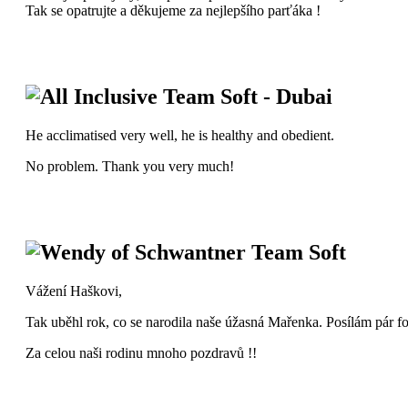
Tak se opatrujte a děkujeme za nejlepšího parťáka !
All Inclusive Team Soft - Dubai
He acclimatised very well, he is healthy and obedient.
No problem. Thank you very much!
Wendy of Schwantner Team Soft
Vážení Haškovi,
Tak uběhl rok, co se narodila naše úžasná Mařenka. Posílám pár fote
Za celou naši rodinu mnoho pozdravů !!