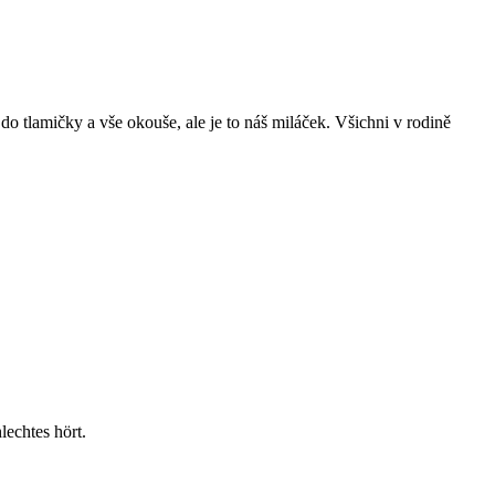
 do tlamičky a vše okouše, ale je to náš miláček. Všichni v rodině
echtes hört.