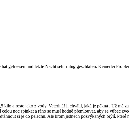
 hat gefressen und letzte Nacht sehr ruhig geschlafen. Keinerlei Probl
kilo a roste jako z vody. Veterinář ji chválil, jaká je pěkná . Už má 
í celou noc spinkat a ráno se musí hodně přemlouvat, aby se vůbec zved
dtáhnout si je do pelechu. Ale krom jedněch požvýkaných brýlí, které ma