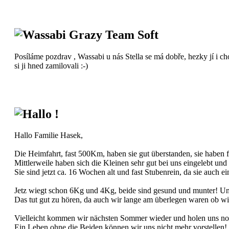
Wassabi Grazy Team Soft
Posíláme pozdrav , Wassabi u nás Stella se má dobře, hezky jí i cho
si ji hned zamilovali :-)
Hallo !
Hallo Familie Hasek,
Die Heimfahrt, fast 500Km, haben sie gut überstanden, sie haben f
Mittlerweile haben sich die Kleinen sehr gut bei uns eingelebt und
Sie sind jetzt ca. 16 Wochen alt und fast Stubenrein, da sie auch
Jetz wiegt schon 6Kg und 4Kg,
beide sind gesund und munter! Und
Das tut gut zu hören, da auch wir lange am überlegen waren ob wi
Vielleicht kommen wir nächsten Sommer wieder und holen uns noch
Ein Leben ohne die Beiden können wir uns nicht mehr vorstellen!