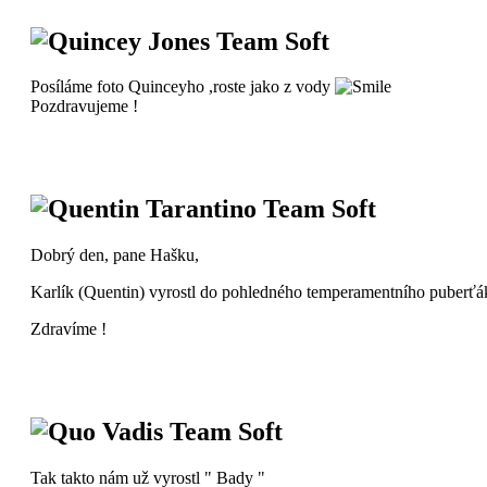
Quincey Jones Team Soft
Posíláme foto Quinceyho ,roste jako z vody
Pozdravujeme !
Quentin Tarantino Team Soft
Dobrý den, pane Hašku,
Karlík (Quentin) vyrostl do pohledného temperamentního puberťáka.
Zdravíme !
Quo Vadis Team Soft
Tak takto nám už vyrostl " Bady "