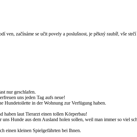
dí ven, začínáme se učit povely a poslušnost, je pěkný raubíř, vše strčí
ast nur geschlafen.
 erfreuen uns jeden Tag aufs neue!
 eine Hundetoilette in der Wohnung zur Verfügung haben.
 haben laut Tierarzt einen tollen Körperbau!
r uns Hunde aus dem Ausland holen sollen, weil man immer so viel schl
 einen kleinen Spielgefährten bei Ihnen.