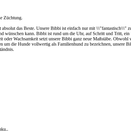
le Züchtung.
bsolut das Beste. Unsere Bibbi ist einfach nur mit \\\"fantastisch\\\" z
wünschen kann. Bibbi ist rund um die Uhr, auf Schritt und Tritt, ein to
 oder Wachsamkeit setzt unsere Bibbi ganz neue Maßstäbe. Obwohl wir 
en um die Hunde vollwertig als Familienhund zu bezeichnen, unsere 
tändnis.
nku..