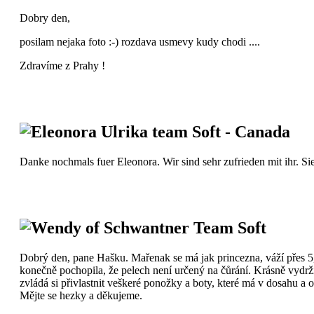
Dobry den,
posilam nejaka foto :-) rozdava usmevy kudy chodi ....
Zdravíme z Prahy !
Eleonora Ulrika team Soft - Canada
Danke nochmals fuer Eleonora. Wir sind sehr zufrieden mit ihr. Sie
Wendy of Schwantner Team Soft
Dobrý den, pane Hašku. Mařenak se má jak princezna, váží přes 5,5 
konečně pochopila, že pelech není určený na čůrání. Krásně vydrž
zvládá si přivlastnit veškeré ponožky a boty, které má v dosahu a o
Mějte se hezky a děkujeme.