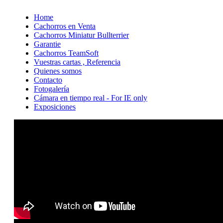
Home
Cachorros en Venta
Cachorros Miniatur Bullterrier
Garantie
Cachorros TeamSoft
Vuestras cartas , Referencia
Quienes somos
Contacto
Fotogalería
Cámara en tiempo real - For IE only
Exposiciones