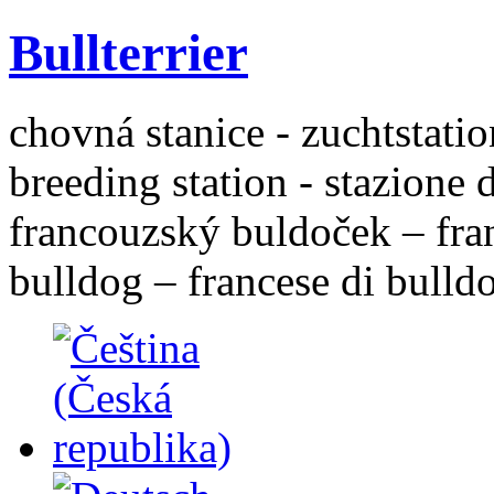
Bullterrier
chovná stanice - zuchtstatio
breeding station - stazione 
francouzský buldoček – fra
bulldog – francese di bulld